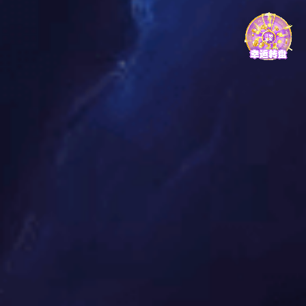
OUR TESTIMONIAL
客户反馈