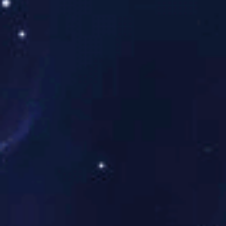
涵盖设备调试、信号传输、多机位部署及推流上
线，保障直播稳定流畅。
透明化价格体系
无隐性收费，报价明细清晰，成本可控，性价比高
于行业平均水平。