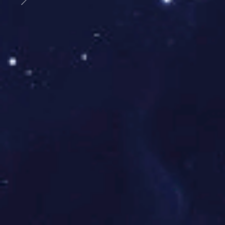
周边开发流程
包括设计打样、供应链管理、生产质检到仓储备
货，严控周边产品品质。